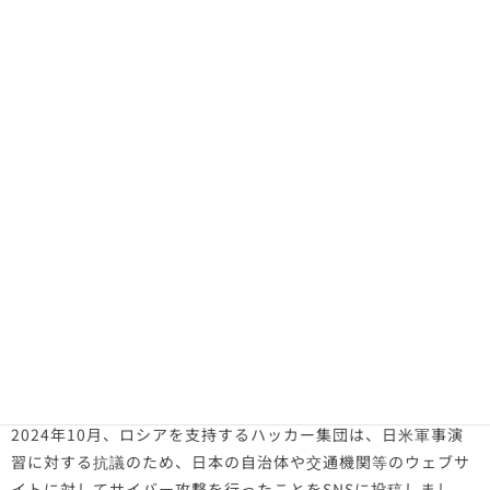
ピアフィッシングなどの攻撃手口が確認されています。
攻撃対象は、攻撃者を支援する国家にとって 重要な情報を持つ
国内の組織や、攻撃に成功した時の社会的なインパクトが 大き
い組織や重要インフラ企業が狙われます。
上記の攻撃により、国の重要インフラが攻撃されて使用不能に
陥ることや、情報の改ざんや削除が行われて情報に正しくアク
セスできなくなる等、社会的な混乱が引き起こされるおそれが
あります。
また、国や組織の機密情報が盗み出されることにより、国や組
織の競争優位性を維持できなくなることもあります。
さらに、経済制裁を受けている国家がサイバー攻撃で他国から
金銭を得ると、経済制裁の効果が薄れてしまうおそれもありま
す。
◆日本の自治体サービスへのサイバー攻撃
2024年10月、ロシアを支持するハッカー集団は、日米軍事演
習に対する抗議のため、日本の自治体や交通機関等のウェブサ
イトに対してサイバー攻撃を行ったことをSNSに投稿しまし