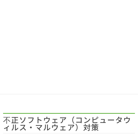
き管理内容
4. 電子署名について
文書の作成者に資格が必要な場合に求められる署名に
ついての要件
法令改訂に伴う電子署名のありかたについて
電子署名のアルゴリズムについて
外部保存を行う際の業者の選定基準の変更
不正ソフトウェア（コンピュータウ
ィルス・マルウェア）対策